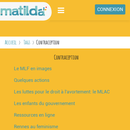
Passer au contenu principal
CONNEXION
ENSEIGNEMENTS
NIVEAUX
Accueil
Tags
Contraception
MATILDA
Contraception
ESPACE COLLABORATIF
Le MLF en images
CONCOURS VIDÉO
Quelques actions
LIENS
Les luttes pour le droit à l'avortement: le MLAC
Les enfants du gouvernement
Ressources en ligne
Rennes au feminisme