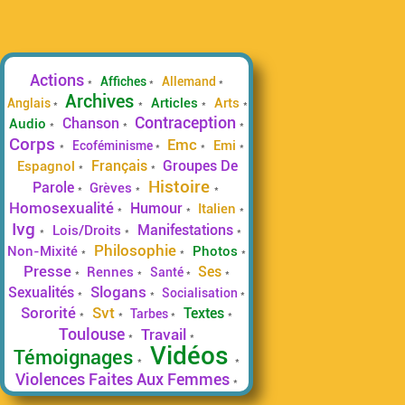
Passer Tags
Actions
Affiches
Allemand
Archives
Articles
Arts
Anglais
Contraception
Chanson
Audio
Corps
Emc
Emi
Ecoféminisme
Français
Groupes De
Espagnol
Histoire
Parole
Grèves
Homosexualité
Humour
Italien
Ivg
Manifestations
Lois/Droits
Philosophie
Non-Mixité
Photos
Presse
Ses
Rennes
Santé
Slogans
Sexualités
Socialisation
Sororité
Svt
Textes
Tarbes
Toulouse
Travail
Vidéos
Témoignages
Violences Faites Aux Femmes