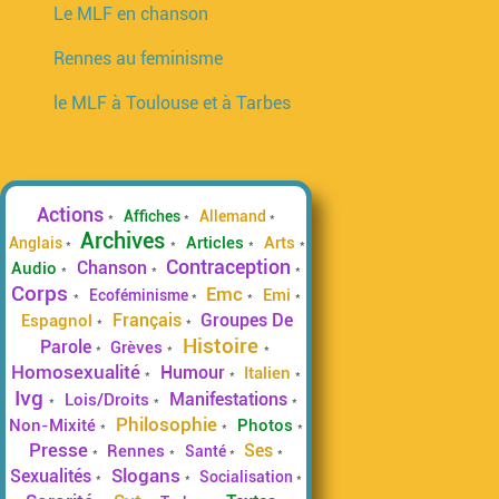
Le MLF en chanson
Rennes au feminisme
le MLF à Toulouse et à Tarbes
Passer Tags
Actions
Affiches
Allemand
Archives
Articles
Arts
Anglais
Contraception
Chanson
Audio
Corps
Emc
Emi
Ecoféminisme
Français
Groupes De
Espagnol
Histoire
Parole
Grèves
Homosexualité
Humour
Italien
Ivg
Manifestations
Lois/Droits
Philosophie
Non-Mixité
Photos
Presse
Ses
Rennes
Santé
Slogans
Sexualités
Socialisation