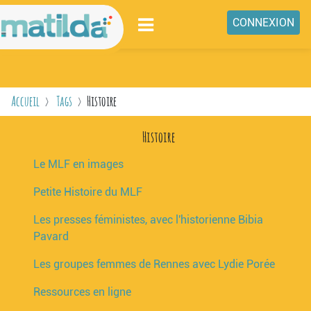
Passer au contenu principal
CONNEXION
ENSEIGNEMENTS
NIVEAUX
Accueil
Tags
Histoire
MATILDA
Histoire
ESPACE COLLABORATIF
Le MLF en images
CONCOURS VIDÉO
Petite Histoire du MLF
LIENS
Les presses féministes, avec l'historienne Bibia
Pavard
Les groupes femmes de Rennes avec Lydie Porée
Ressources en ligne