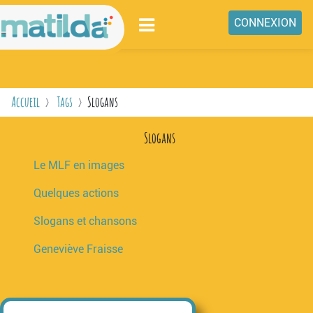
Passer au contenu principal
CONNEXION
ENSEIGNEMENTS
NIVEAUX
Accueil
Tags
Slogans
MATILDA
Slogans
ESPACE COLLABORATIF
Le MLF en images
CONCOURS VIDÉO
Quelques actions
LIENS
Slogans et chansons
Geneviève Fraisse
Passer Tags