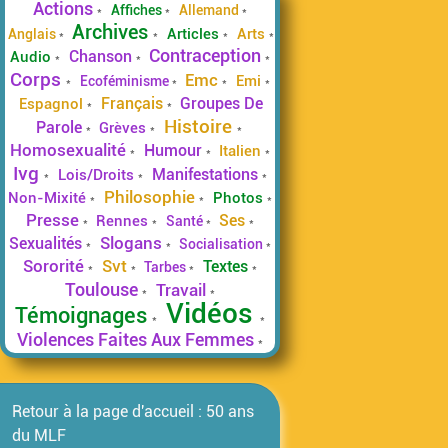
Actions
Affiches
Allemand
Archives
Articles
Arts
Anglais
Contraception
Chanson
Audio
Corps
Emc
Emi
Ecoféminisme
Français
Groupes De
Espagnol
Histoire
Parole
Grèves
Homosexualité
Humour
Italien
Ivg
Manifestations
Lois/Droits
Philosophie
Non-Mixité
Photos
Presse
Ses
Rennes
Santé
Slogans
Sexualités
Socialisation
Sororité
Svt
Textes
Tarbes
Toulouse
Travail
Vidéos
Témoignages
Violences Faites Aux Femmes
Retour à la page d'accueil : 50 ans
du MLF