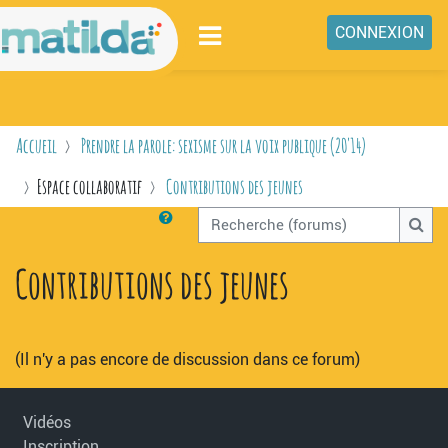
Passer au contenu principal
CONNEXION
ENSEIGNEMENTS
NIVEAUX
Accueil
Prendre la parole: sexisme sur la voix publique (20'14)
MATILDA
Espace collaboratif
Contributions des jeunes
ESPACE COLLABORATIF
Recherche (forums)
CONCOURS VIDÉO
Rech
Contributions des jeunes
LIENS
(Il n'y a pas encore de discussion dans ce forum)
Vidéos
Inscription