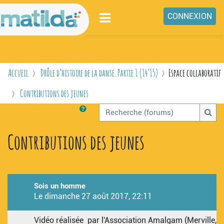
Passer au contenu principal
CONNEXION
ENSEIGNEMENTS
NIVEAUX
Accueil
Drôle d’histoire de la danse. Partie 1 (14’15)
Espace collaboratif
MATILDA
Contributions des jeunes
ESPACE COLLABORATIF
Recherche (forums)
CONCOURS VIDÉO
Rech
Contributions des jeunes
LIENS
Sois un homme
Le
dimanche 27 août 2017, 22:11
Vidéo réalisée par l'Association Amalgam (Merville,