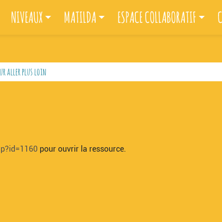
NIVEAUX
MATILDA
ESPACE COLLABORATIF
C
ur aller plus loin
hp?id=1160
pour ouvrir la ressource.