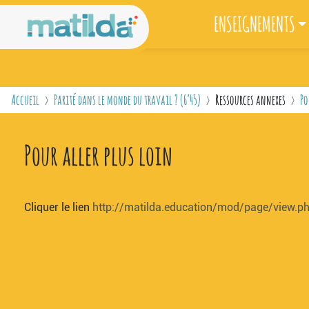
Passer au contenu principal
ENSEIGNEMENTS
Accueil
Parité dans le monde du travail ? (6’45)
Ressources annexes
Po
Pour aller plus loin
Cliquer le lien
http://matilda.education/mod/page/view.p